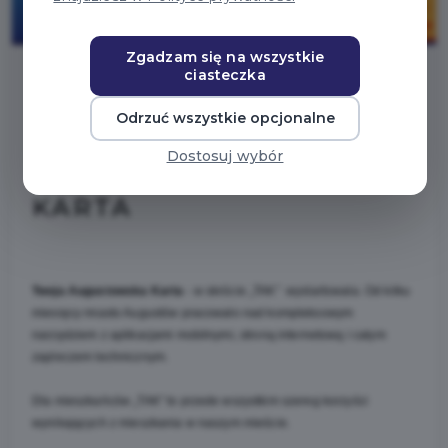
Zgadzam się na wszystkie
ciasteczka
2025-11-29
Odrzuć wszystkie opcjonalne
Dostosuj wybór
TWOJA AUGUSTOWSKA
KARTA
Twoja Augustowska Karta 
- w skrócie „TAK”  wystartowała. Od kilku 
miesięcy miasto Augustów pracowało nad kompleksowym 
narzędziem z aplikacjami mobilnymi, stroną internetową i całym 
zapleczem technicznym.
Dla mieszkańców „TAK” to przede wszystkim szereg korzyści 
wynikających z mieszkania w naszym mieście. 