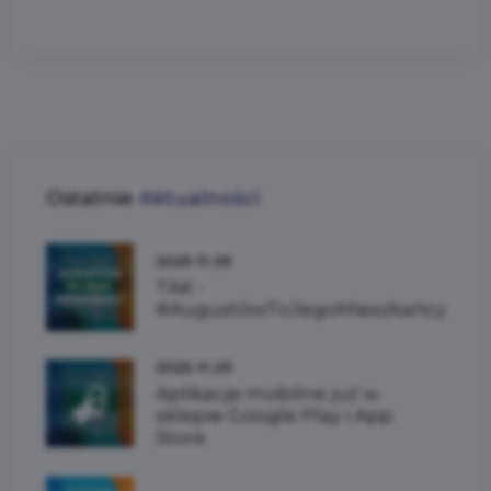
Ostatnie
Aktualności
2025-11-29
TAK -
#AugustówToJegoMieszkańcy
2025-11-29
Aplikacje mobilne już w
sklepie Google Play i App
Store