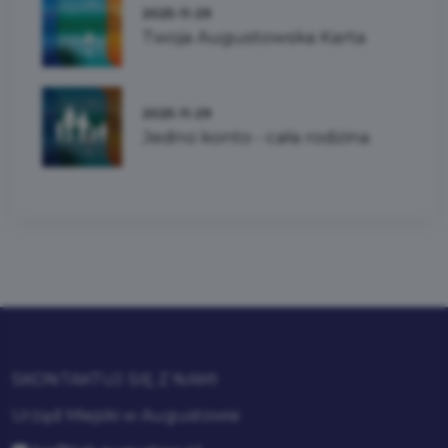
2025-11-29
Twoja Augustowska Karta
2025-11-29
Jedno konto - cała rodzina
SKONTAKTUJ SIĘ Z NAMI
Urząd Miejski w Augustowie