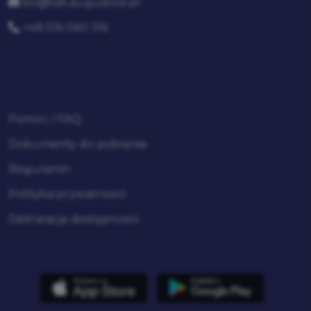
bo@tak.augustow.pl
+48 516 060 316
Pomoc / FAQ
Dokumenty do pobrania
Regulamin
Polityka prywatności
Deklaracja dostępności