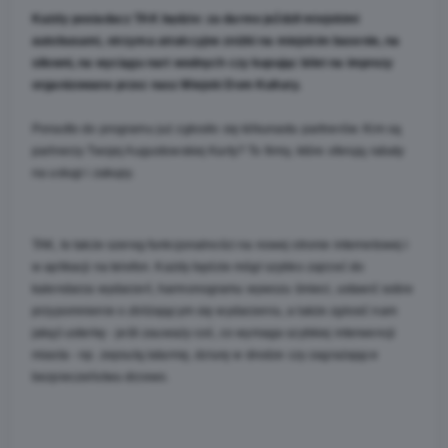
Każdy posiadacz TAK będzie:
za darmo jeździł miejskimi 
autobusami, otrzyma atrakcyjne zniżki na miejskim basenie, na 
siłowni, na wyciągu nart wodnych czy kupując bilet na imprezy 
organizowane przez nasz Miejski Dom Kultury.
Ponadto do programu już zgłosiło się kilkunastu partnerów. Kim są 
partnerzy Twojej Augustowskiej Karty? To firmy, które oferują rabaty 
na usługi i zakupy.
TAK, to także szereg funkcjonalności na nowej stronie internetowej i 
w aplikacji na telefon. Każdy będzie mógł szybko zajrzeć do 
kalendarza wydarzeń, harmonogramu wywozu śmieci, ustawić sobie 
przypomnienie o zbliżającym się wydarzeniu, a także zgłosić nam 
jakąś usterkę - jeśli zauważy coś, co wymaga szybkiej interwencji 
miasta - np. zepsutą latarnię, dziurę w drodze czy zagrażające 
bezpieczeństwu drzewo. 