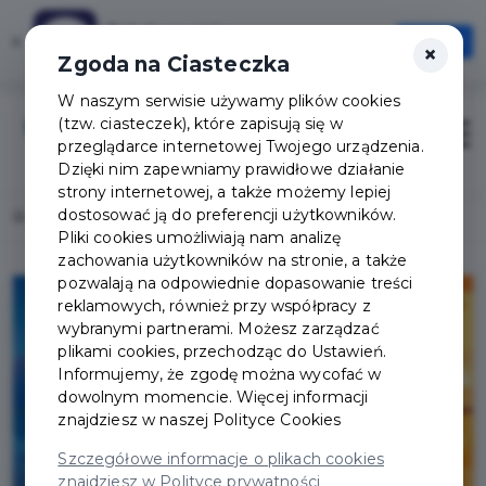
Tak Augustów
×
Otwórz
×
Szybciej, wygodniej, zawsze pod ręką
Zgoda na Ciasteczka
W naszym serwisie używamy plików cookies
(tzw. ciasteczek), które zapisują się w
Zaloguj
Otwór
przeglądarce internetowej Twojego urządzenia.
Dzięki nim zapewniamy prawidłowe działanie
strony internetowej, a także możemy lepiej
dostosować ją do preferencji użytkowników.
Home
Lista aktualności
Twoja Augustowska Karta
Pliki cookies umożliwiają nam analizę
zachowania użytkowników na stronie, a także
pozwalają na odpowiednie dopasowanie treści
reklamowych, również przy współpracy z
wybranymi partnerami. Możesz zarządzać
plikami cookies, przechodząc do Ustawień.
Informujemy, że zgodę można wycofać w
dowolnym momencie. Więcej informacji
znajdziesz w naszej
Polityce Cookies
Szczegółowe informacje o plikach cookies
znajdziesz w Polityce prywatności