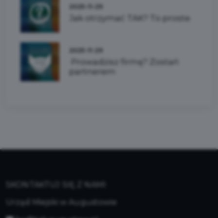
2025-11-29
Jak otrzymać TAK? To proste
2025-11-29
Prowadzisz firmę? Zostań
partnerem
SKONTAKTUJ SIĘ Z NAMI
Urząd Miejski w Augustowie