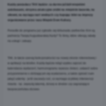
Każdy posiadacz TAK będzie:
za darmo jeździł miejskimi 
autobusami, otrzyma atrakcyjne zniżki na miejskim basenie, na 
siłowni, na wyciągu nart wodnych czy kupując bilet na imprezy 
organizowane przez nasz Miejski Dom Kultury.
Ponadto do programu już zgłosiło się kilkunastu partnerów. Kim są 
partnerzy Twojej Augustowskiej Karty? To firmy, które oferują rabaty 
na usługi i zakupy.
TAK, to także szereg funkcjonalności na nowej stronie internetowej i 
w aplikacji na telefon. Każdy będzie mógł szybko zajrzeć do 
kalendarza wydarzeń, harmonogramu wywozu śmieci, ustawić sobie 
przypomnienie o zbliżającym się wydarzeniu, a także zgłosić nam 
jakąś usterkę - jeśli zauważy coś, co wymaga szybkiej interwencji 
miasta - np. zepsutą latarnię, dziurę w drodze czy zagrażające 
bezpieczeństwu drzewo. 