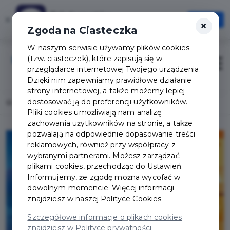
Tak Augustów
×
Otwórz
×
Szybciej, wygodniej, zawsze pod ręką
Zgoda na Ciasteczka
W naszym serwisie używamy plików cookies
(tzw. ciasteczek), które zapisują się w
Zaloguj
Otwór
przeglądarce internetowej Twojego urządzenia.
Dzięki nim zapewniamy prawidłowe działanie
strony internetowej, a także możemy lepiej
dostosować ją do preferencji użytkowników.
Home
Lista aktualności
Twoja Augustowska Karta
Pliki cookies umożliwiają nam analizę
zachowania użytkowników na stronie, a także
pozwalają na odpowiednie dopasowanie treści
reklamowych, również przy współpracy z
wybranymi partnerami. Możesz zarządzać
plikami cookies, przechodząc do Ustawień.
Informujemy, że zgodę można wycofać w
dowolnym momencie. Więcej informacji
znajdziesz w naszej
Polityce Cookies
Szczegółowe informacje o plikach cookies
znajdziesz w Polityce prywatności