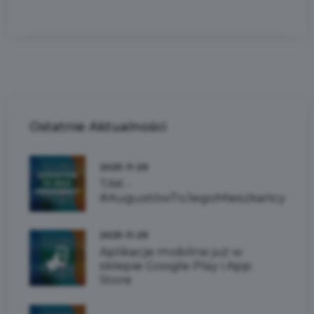
Ostatnie
Aktualności
2025-11-29
TAK -
#AugustówToJegoMieszkańcy
2025-11-29
Aplikacje mobilne już w
sklepie Google Play i App
Store