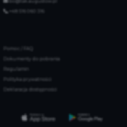
bo@tak.augustow.pl
+48 516 060 316
Pomoc / FAQ
Dokumenty do pobrania
Regulamin
Polityka prywatności
Deklaracja dostępności