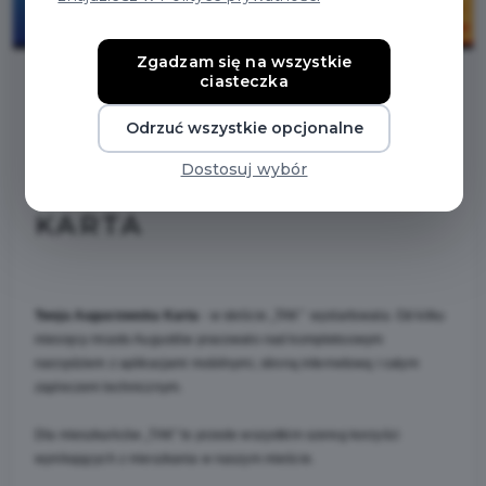
Zgadzam się na wszystkie
ciasteczka
2025-11-29
Odrzuć wszystkie opcjonalne
Dostosuj wybór
TWOJA AUGUSTOWSKA
KARTA
Twoja Augustowska Karta 
- w skrócie „TAK”  wystartowała. Od kilku 
miesięcy miasto Augustów pracowało nad kompleksowym 
narzędziem z aplikacjami mobilnymi, stroną internetową i całym 
zapleczem technicznym.
Dla mieszkańców „TAK” to przede wszystkim szereg korzyści 
wynikających z mieszkania w naszym mieście. 