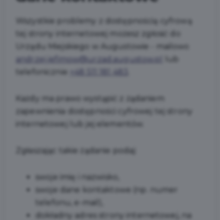
Wszystkie problemy z dostępnością cyfrową
tej strony internetowej możesz zgłosić do
Urządu Miejskiego w Augustowie
- mailowo
andrzej.jefimow@urzad.augustow.pl
lub
telefonicznie
+48 511 181 483
.
Każdy ma prawo wystąpić z żądaniem
zapewnienia dostępności cyfrowej tej strony
internetowej lub jej elementów.
Zgłaszając takie żądanie podaj:
swoje imię i nazwisko,
swoje dane kontaktowe (np. numer
telefonu, e-mail),
dokładny adres strony internetowej, na