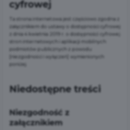
cyfrowej
Ta strona internetowa jest częściowo zgodna z
załącznikiem do ustawy o dostępności cyfrowej
z dnia 4 kwietnia 2019 r. o dostępności cyfrowej
stron internetowych i aplikacji mobilnych
podmiotów publicznych z powodu
[niezgodności i wyłączeń] wymienionych
poniżej.
Niedostępne treści
Niezgodność z
załącznikiem