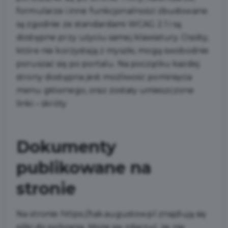
formularze i inne funkcjonalności zbudowane
są zgodnie ze standardami WCAG 2.1 i są
dostępne przy użyciu samej klawiatury. Osoby,
które nie korzystają z myszki, mogą swobodnie
poruszać się po portalu. Na początku każdej
strony dostępna jest możliwość pominięcia
menu głównego, oraz zostały umieszczone
linki – skróty
Dokumenty
publikowane na
stronie
Na stronie https://tak.augustow.pl znajdują się
pliki do pobrania. Może się zdarzyć, że nie