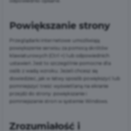
odpowiednio opisane.
Powiększanie strony
Przeglądarki internetowe umożliwiają
powiększenie serwisu za pomocą skrótów
klawiaturowych (Ctrl +) lub odpowiednich
ustawień. Jest to szczególnie pomocne dla
osób z wadą wzroku. Jeżeli chcesz się
dowiedzieć, jak w łatwy sposób powiększyć lub
pomniejszyć treść wyświetlaną na ekranie
przejdź do strony: powiększanie i
pomniejszanie stron w systemie Windows.
Zrozumiałość i