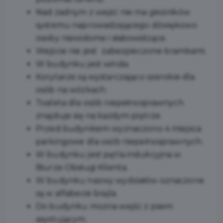
Nad żadnym z wejść nie ma głośników
systemu naprowadzającego dźwiękowo
osoby niewidome i słabowidzące.
Wejście nie jest zabezpieczone bramkami.
W budynku jest winda.
Korytarze są wystarczająco szerokie dla
osób na wózkach.
Toaleta dla osób niepełnosprawnych
znajduje się na każdym piętrze.
Przed budynkiem wyznaczono 4 miejsca
parkingowe dla osób niepełnosprawnych.
W budynku jest pętla indukcyjna w
Biurze Obsługi Klienta.
W budynku nazwy wydziałów oznaczone
są w alfabecie brajla.
Do budynku można wejść z psem
asystującym.