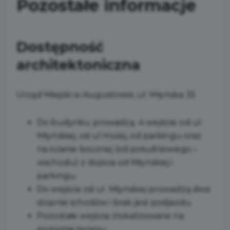
Pozostałe informacje
Dostępność
architektoniczna
Urząd Miejski w Augustowie, ul. Młyńska 35
Do budynku prowadzą 4 wejścia: od ul.
Młyńskiej, od ul Hożej, od parkingu oraz
na ścianie bocznej (od południowego –
wschodu) z dojścia od Młyńskiej i
parkingu.
Do wejścia od ul. Młyńskiej prowadzą dwa
stopnie schodów i brak jest podjazdu.
Pozostałe wejścia zlokalizowane na
poziomie terenu.