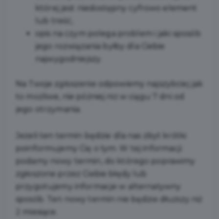
której jest niedostępny cyfrowo element
lub treść,
opis na czym polega problem i jaki sposób
jego rozwiązania byłby dla Ciebie
najwygodniejszy.
Na Twoje zgłoszenie odpowiemy najszybciej jak
to możliwe, nie później niż w ciągu 7 dni od
jego otrzymania.
Jeżeli ten termin będzie dla nas zbyt krótki
poinformujemy Cię o tym. W tej informacji
podamy nowy termin, do którego poprawimy
zgłoszone przez Ciebie błędy lub
przygotujemy informacje w alternatywny
sposób. Ten nowy termin nie będzie dłuższy niż
2 miesiące.