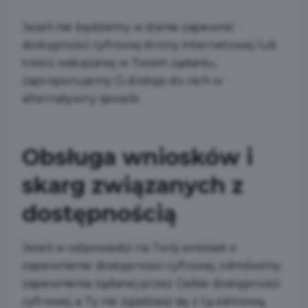
Jeżeli nie będziemy w stanie zapewnić
dostępności cyfrowej strony internetowej lub
treści, wskazanej w Twoim żądaniu,
zaproponujemy Ci dostęp do nich w
alternatywny sposób.
Obsługa wniosków i
skarg związanych z
dostępnością
Jeżeli w odpowiedzi na Twój wniosek o
zapewnienie dostępności cyfrowej, odmówimy
zapewnienia żądanej przez Ciebie dostępności
cyfrowej, a Ty nie zgadzasz się z tą odmową,