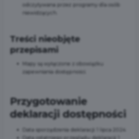
odczytywana przez programy dla osób
niewidzących.
Treści nieobjęte
przepisami
Mapy są wyłączone z obowiązku
zapewniania dostępności.
Przygotowanie
deklaracji dostępności
Data sporządzenia deklaracji:
1 lipca 2024
Data ostatniego przeglądu deklaracji:
1