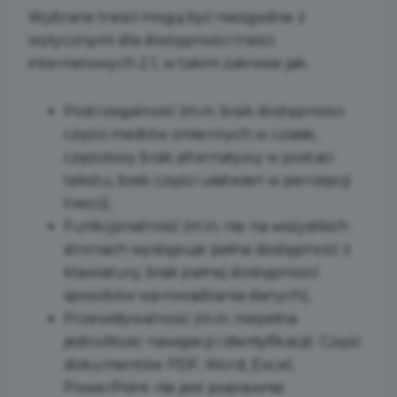
Wybrane treści mogą być niezgodne z
wytycznymi dla dostępności treści
internetowych 2.1, w takim zakresie jak:
Postrzegalność (m.in. brak dostępności
części mediów zmiennych w czasie,
częściowy brak alternatywy w postaci
tekstu, brak części ułatwień w percepcji
treści),
Funkcjonalność (m.in. nie na wszystkich
stronach występuje pełna dostępność z
klawiatury, brak pełnej dostępności
sposobów wprowadzania danych),
Przewidywalność (m.in. niepełna
jednolitość nawigacji i identyfikacji). Część
dokumentów PDF, Word, Excel,
PowerPoint nie jest poprawnie