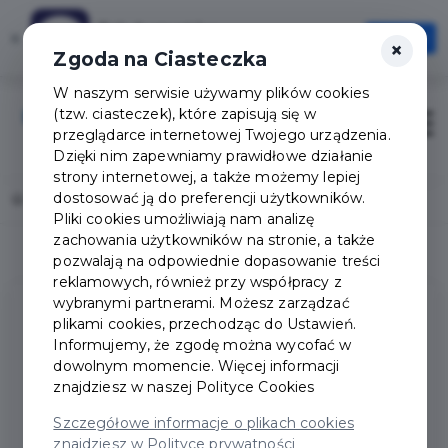
Tak Augustów
×
Otwórz
×
Szybciej, wygodniej, zawsze pod ręką
Zgoda na Ciasteczka
W naszym serwisie używamy plików cookies
(tzw. ciasteczek), które zapisują się w
Zaloguj
Otwór
przeglądarce internetowej Twojego urządzenia.
Dzięki nim zapewniamy prawidłowe działanie
strony internetowej, a także możemy lepiej
dostosować ją do preferencji użytkowników.
Home
Deklaracja dostępności
Pliki cookies umożliwiają nam analizę
zachowania użytkowników na stronie, a także
pozwalają na odpowiednie dopasowanie treści
reklamowych, również przy współpracy z
wybranymi partnerami. Możesz zarządzać
plikami cookies, przechodząc do Ustawień.
DEKLARACJA
Informujemy, że zgodę można wycofać w
dowolnym momencie. Więcej informacji
DOSTĘPNOŚCI
znajdziesz w naszej
Polityce Cookies
Szczegółowe informacje o plikach cookies
Urząd Miejski w Augustowie
zobowiązuje się
znajdziesz w Polityce prywatności