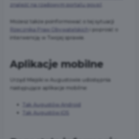
znaleźć na rządowym portalu gov.pl
.
Możesz także poinformować o tej sytuacji
Rzecznika Praw Obywatelskich
i poprosić o
interwencję w Twojej sprawie.
Aplikacje mobilne
Urząd Miejski w Augustowie udostępnia
następujące aplikacje mobilne:
Tak Augustów Android
Tak Augustów iOS