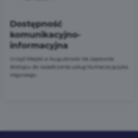
Dostępność
komunikacyjno-
informacyjna
Urząd Miejski w Augustowie nie zapewnia
dostępu do świadczenia usług tłumacza języka
migowego