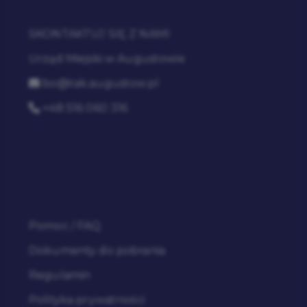
SKONTAKTUJ SIĘ Z NAMI
Urząd Miejski w Augustowie
bo@tak.augustow.pl
+48 516 060 316
Pomoc / FAQ
Dokumenty do pobrania
Regulamin
Polityka prywatności