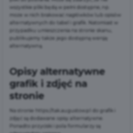
wszystkie pliki będą w pełni dostępne, np.
może w nich brakować nagłówków lub opisów
alternatywnych do tabel i grafik. Natomiast w
przypadku umieszczenia na stronie skanu,
publikujemy także jego dostępną wersję
alternatywną.
Opisy alternatywne
grafik i zdjęć na
stronie
Na stronie https://tak.augustow.pl do grafik i
zdjęć są dodawane opisy alternatywne.
Ponadto przyciski i pola formularzy są