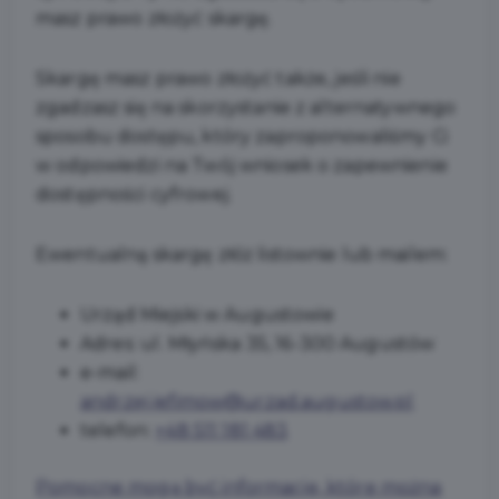
masz prawo złożyć skargę.
Skargę masz prawo złożyć także, jeśli nie
zgadzasz się na skorzystanie z alternatywnego
sposobu dostępu, który zaproponowaliśmy Ci
w odpowiedzi na Twój wniosek o zapewnienie
dostępności cyfrowej.
Ewentualną skargę złóż listownie lub mailem:
Urząd Miejski w Augustowie
Adres:
ul. Młyńska 35, 16-300 Augustów
e-mail:
andrzej.jefimow@urzad.augustow.pl
telefon:
+48 511 181 483
Pomocne mogą być informacje, które można