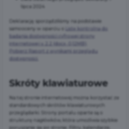
lipca 2024
Deklarację sporządziliśmy na podstawie
samooceny w oparciu o
Listę kontrolną do
badania dostępności cyfrowej strony
internetowej v. 2.2 (docx, 0,12MB)
.
Pobierz Raport z wynikami przeglądu
dostępności.
Skróty klawiaturowe
Na tej stronie internetowej można korzystać ze
standardowych skrótów klawiaturowych
przeglądarki. Strony portalu oparte są o
strukturę nagłówków, która umożliwia szybkie
poruszanie się po stronie. Filtry, kalendarze,