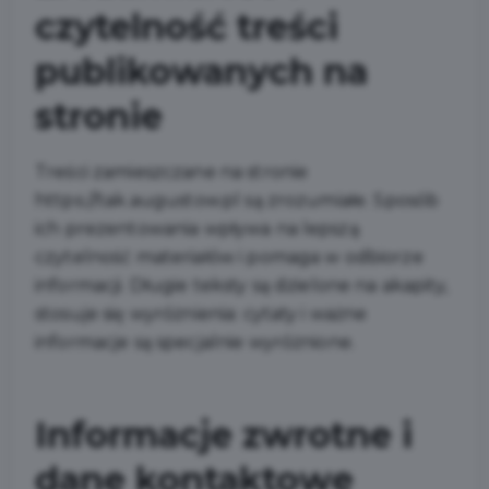
czytelność treści
publikowanych na
stronie
Treści zamieszczane na stronie
https://tak.augustow.pl są zrozumiałe. Sposób
ich prezentowania wpływa na lepszą
czytelność materiałów i pomaga w odbiorze
informacji. Długie teksty są dzielone na akapity,
stosuje się wyróżnienia: cytaty i ważne
informacje są specjalnie wyróżnione.
Informacje zwrotne i
dane kontaktowe