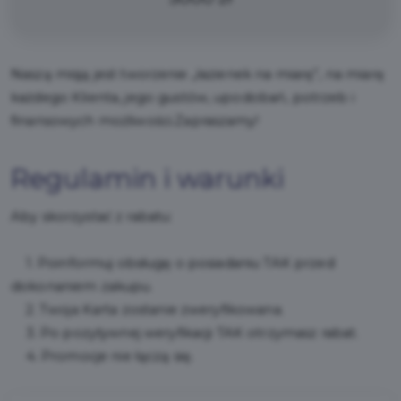
Naszą misją jest tworzenie „łazienek na miarę”, na miarę
każdego Klienta, jego gustów, upodobań, potrzeb i
finansowych możliwości.Zapraszamy!
Regulamin i warunki
Aby skorzystać z rabatu:
1. Poinformuj obsługę o posiadaniu TAK przed
dokonaniem zakupu.
2. Twoja Karta zostanie zweryfikowana.
3. Po pozytywnej weryfikacji TAK otrzymasz rabat.
4. Promocje nie łączą się.