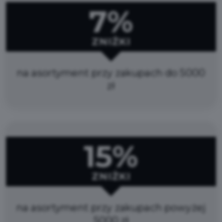
7%
ZNIŻKI
na asortyment przy zakupach do 5000
zł
15%
ZNIŻKI
na asortyment przy zakupach powyżej
5000 zł