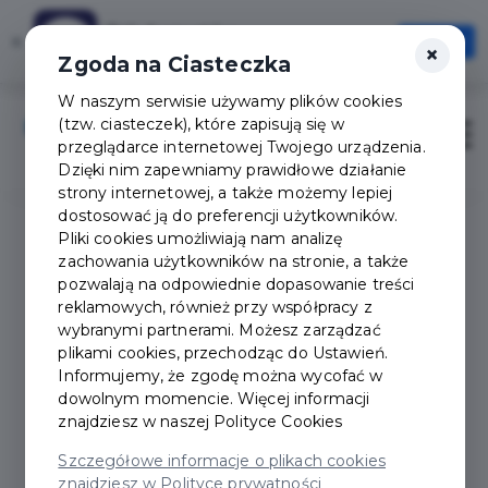
Tak Augustów
×
Otwórz
×
Szybciej, wygodniej, zawsze pod ręką
Zgoda na Ciasteczka
W naszym serwisie używamy plików cookies
(tzw. ciasteczek), które zapisują się w
Zaloguj
Otwór
przeglądarce internetowej Twojego urządzenia.
Dzięki nim zapewniamy prawidłowe działanie
strony internetowej, a także możemy lepiej
dostosować ją do preferencji użytkowników.
Pliki cookies umożliwiają nam analizę
zachowania użytkowników na stronie, a także
pozwalają na odpowiednie dopasowanie treści
reklamowych, również przy współpracy z
wybranymi partnerami. Możesz zarządzać
plikami cookies, przechodząc do Ustawień.
Informujemy, że zgodę można wycofać w
dowolnym momencie. Więcej informacji
znajdziesz w naszej
Polityce Cookies
Szczegółowe informacje o plikach cookies
znajdziesz w Polityce prywatności