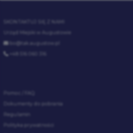
SKONTAKTUJ SIĘ Z NAMI
Urząd Miejski w Augustowie
bo@tak.augustow.pl
+48 516 060 316
Pomoc / FAQ
Dokumenty do pobrania
Regulamin
Polityka prywatności