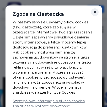
Tak Augustów
×
Otwórz
×
Szybciej, wygodniej, zawsze pod ręką
Zgoda na Ciasteczka
W naszym serwisie używamy plików cookies
(tzw. ciasteczek), które zapisują się w
Zaloguj
Otwór
przeglądarce internetowej Twojego urządzenia.
Dzięki nim zapewniamy prawidłowe działanie
strony internetowej, a także możemy lepiej
dostosować ją do preferencji użytkowników.
Pliki cookies umożliwiają nam analizę
zachowania użytkowników na stronie, a także
pozwalają na odpowiednie dopasowanie treści
reklamowych, również przy współpracy z
wybranymi partnerami. Możesz zarządzać
plikami cookies, przechodząc do Ustawień.
Organizator
Informujemy, że zgodę można wycofać w
dowolnym momencie. Więcej informacji
znajdziesz w naszej
Polityce Cookies
Turystyki
Szczegółowe informacje o plikach cookies
znajdziesz w Polityce prywatności