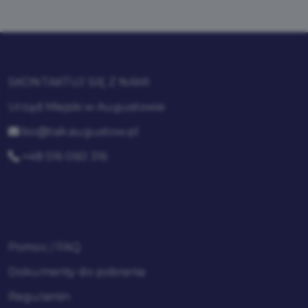
SKONTAKTUJ SIĘ Z NAMI
Urząd Miejski w Augustowie
bo@tak.augustow.pl
+48 516 060 316
Pomoc / FAQ
Dokumenty do pobrania
Regulamin