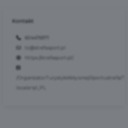
Kontakt
604476971
tz@strefasport.pl
https://strefasport.pl/
/OrganizatorTurystykiAktywnejISportustrefa/?
locale=pl_PL