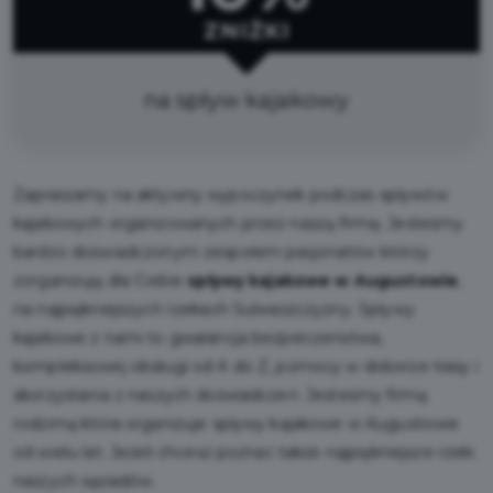
ZNIŻKI
na spływ kajakowy
Zapraszamy na aktywny wypoczynek podczas spływów
kajakowych organizowanych przez naszą firmę. Jesteśmy
bardzo doświadczonym zespołem pasjonatów którzy
zorganizują dla Ciebie
spływy kajakowe w Augustowie
,
na najpiękniejszych rzekach Sulwaszczyzny. Spływy
kajakowe z nami to gwarancja bezpieczeństwa,
kompleksowej obsługi od A do Z, pomocy w doborze trasy i
skorzystania z naszych doświadczeń. Jesteśmy firmą
rodzimą która organizuje spływy kajakowe w Augustowie
od wielu lat. Jeżeli chcesz poznać także najpiękniejsze rzeki
naszych sąsiadów.