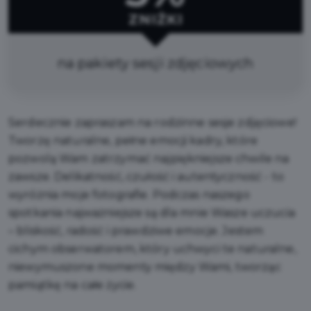
ZNIŻKI
na pakiety sesji zdjęciowych
Serdecznie zapraszam na rodzinne sesje zdjęciowe!
Tworzę naturalne, pełne emocji kadry, które
pozwolą Wam zatrzymać najpiękniejsze chwile na
zawsze. Delikatność, czułość i autentyczność - to
wyróżnia moje fotografie. Podczas naszego
spotkania najważniejsze są dla mnie Wasze uczucia
– bliskość, radość i prawdziwe emocje. Jestem
cichym obserwatorem, który uchwyci te naturalne,
niewymuszone momenty między Wami, tworząc
pamiątkę na całe życie.