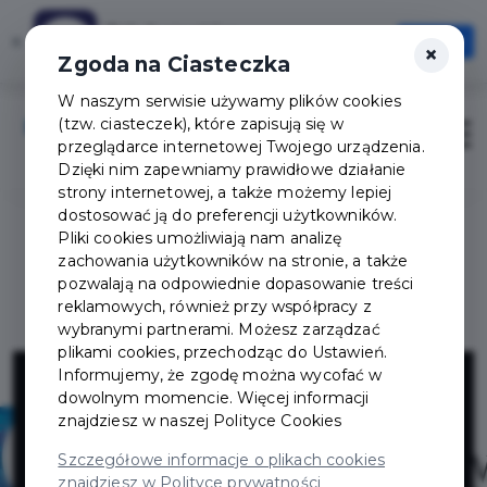
Tak Augustów
×
Otwórz
×
Szybciej, wygodniej, zawsze pod ręką
Zgoda na Ciasteczka
W naszym serwisie używamy plików cookies
(tzw. ciasteczek), które zapisują się w
Zaloguj
Otwór
przeglądarce internetowej Twojego urządzenia.
Dzięki nim zapewniamy prawidłowe działanie
strony internetowej, a także możemy lepiej
dostosować ją do preferencji użytkowników.
Pliki cookies umożliwiają nam analizę
zachowania użytkowników na stronie, a także
pozwalają na odpowiednie dopasowanie treści
reklamowych, również przy współpracy z
wybranymi partnerami. Możesz zarządzać
plikami cookies, przechodząc do Ustawień.
Natalia
Informujemy, że zgodę można wycofać w
dowolnym momencie. Więcej informacji
znajdziesz w naszej
Polityce Cookies
Malinowska
Szczegółowe informacje o plikach cookies
znajdziesz w Polityce prywatności