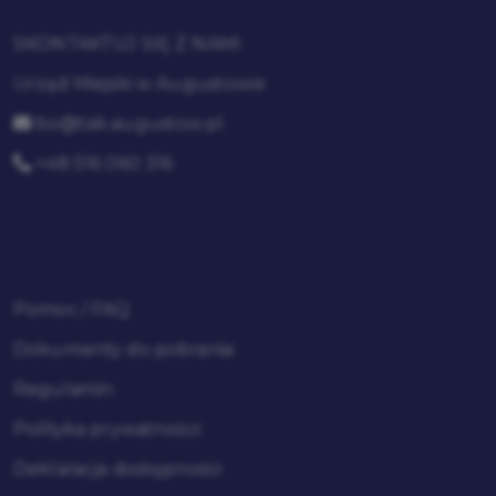
SKONTAKTUJ SIĘ Z NAMI
Urząd Miejski w Augustowie
bo@tak.augustow.pl
+48 516 060 316
Pomoc / FAQ
Dokumenty do pobrania
Regulamin
Polityka prywatności
Deklaracja dostępności