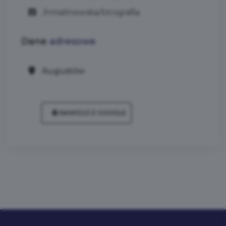
/nmalinowska.fotografia
Dane
adresowe
Augustów
NAWIGUJ Z GOOGLE