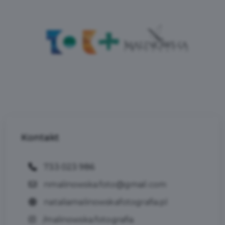
Kontakt
733 023 986
nmalinowska.foto@gmail.com
nataliamalinowskafotografia.pl
/malinowska.fotografia