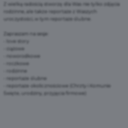
Z wielką radością stworzę dla Was nie tylko zdjęcia
rodzinne, ale także reportaże z Waszych
uroczystości, w tym reportaże ślubne.
Zapraszam na sesje:
- love story
- ciążowe
- noworodkowe
- roczkowe
- rodzinne
- reportaże ślubne
- reportaże okolicznościowe (Chrzty i Komunie
Święte, urodziny, przyjęcia firmowe)