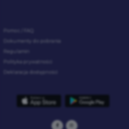
Pomoc / FAQ
Dokumenty do pobrania
Regulamin
Polityka prywatności
Deklaracja dostępności