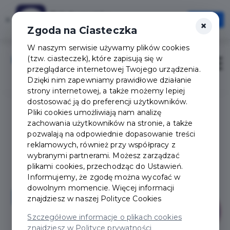
Tak Augustów
×
Otwórz
×
Szybciej, wygodniej, zawsze pod ręką
Zgoda na Ciasteczka
W naszym serwisie używamy plików cookies
(tzw. ciasteczek), które zapisują się w
Zaloguj
Otwór
przeglądarce internetowej Twojego urządzenia.
Dzięki nim zapewniamy prawidłowe działanie
strony internetowej, a także możemy lepiej
dostosować ją do preferencji użytkowników.
Pliki cookies umożliwiają nam analizę
zachowania użytkowników na stronie, a także
pozwalają na odpowiednie dopasowanie treści
reklamowych, również przy współpracy z
wybranymi partnerami. Możesz zarządzać
plikami cookies, przechodząc do Ustawień.
Informujemy, że zgodę można wycofać w
dowolnym momencie. Więcej informacji
znajdziesz w naszej
Polityce Cookies
Szczegółowe informacje o plikach cookies
znajdziesz w Polityce prywatności