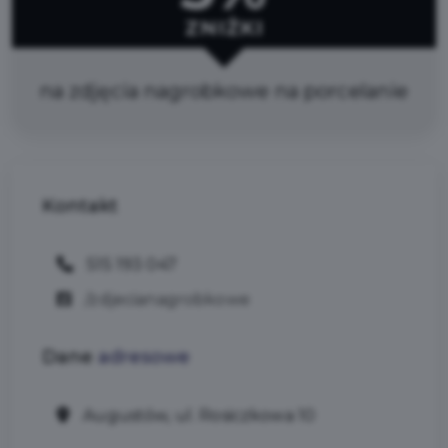
ZNIŻKI
na zdjęcia nagrobkowe na porcelanie
Kontakt
515 193 047
/zdjecianagrobkowe
Dane
adresowe
Augustów, ul. Rosiczkowa 10