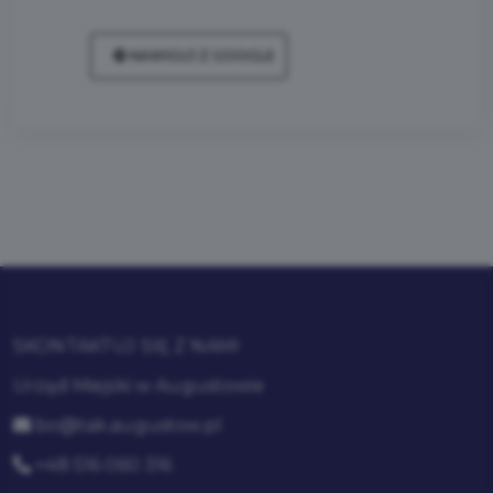
NAWIGUJ Z GOOGLE
SKONTAKTUJ SIĘ Z NAMI
Urząd Miejski w Augustowie
bo@tak.augustow.pl
+48 516 060 316