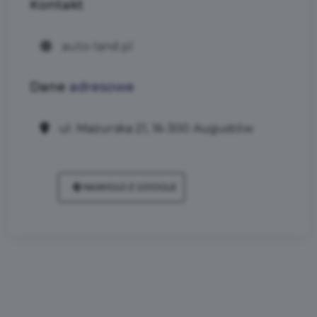
Kontakt
auto-land.pl
Dane
adresowe
ul. Mazurska 21, 16-300 Augustów
NAWIGUJ Z GOOGLE