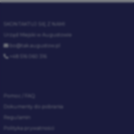
SKONTAKTUJ SIĘ Z NAMI
Urząd Miejski w Augustowie
bo@tak.augustow.pl
+48 516 060 316
Pomoc / FAQ
Dokumenty do pobrania
Regulamin
Polityka prywatności