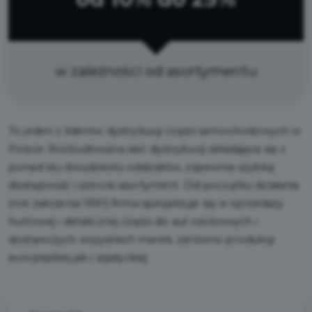
w zależności od asortymentu
To jeden z liderów dystrybucji części samochodowych w
Polsce. Rozbudowana sieć dystrybucji składająca się z
ponad stu dwudziestu oddziałów, zapewnia szybką
dostępność i szeroki asortyment. Od początku działania
(rok założenia 1991) firma specjalizuje się w sprzedaży
hurtowej i detalicznej części do aut osobowych i
dostawczych wszystkich marek, zarówno produkcji
europejskiej jak i azjatyckiej