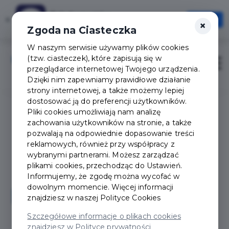
Tak Augustów
×
Otwórz
×
Szybciej, wygodniej, zawsze pod ręką
Zgoda na Ciasteczka
W naszym serwisie używamy plików cookies
(tzw. ciasteczek), które zapisują się w
Zaloguj
Otwór
przeglądarce internetowej Twojego urządzenia.
Dzięki nim zapewniamy prawidłowe działanie
strony internetowej, a także możemy lepiej
dostosować ją do preferencji użytkowników.
Pliki cookies umożliwiają nam analizę
zachowania użytkowników na stronie, a także
pozwalają na odpowiednie dopasowanie treści
reklamowych, również przy współpracy z
wybranymi partnerami. Możesz zarządzać
plikami cookies, przechodząc do Ustawień.
Informujemy, że zgodę można wycofać w
dowolnym momencie. Więcej informacji
znajdziesz w naszej
Polityce Cookies
Szczegółowe informacje o plikach cookies
znajdziesz w Polityce prywatności