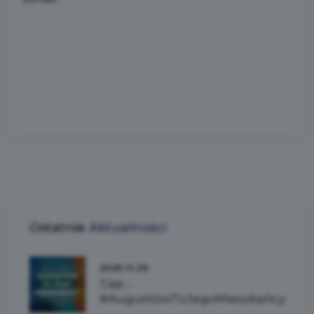
Ostatnie
Aktualności
2025-11-29
TAK -
#AugustówToJegoMieszkańcy