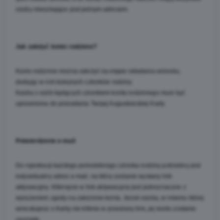
osoby mieszkające pod jednym adresem.
Jak założyć konto rodzinne?
Konto rodzinne można założyć na etapie składania wniosku, 
dodając w nim kolejnych członków rodziny.
Każda z osób będących członkiem konta rodzinnego musi być 
uprawniona do posiadania Twojej Augustowskiej Karty. 
Potwierdzenie e-mail 
Do rejestracji każdego pełnoletniego członka rodziny potrzebny jest 
indywidualny adres e-mail, na który zostanie wysłany link 
aktywacyjny. Kliknięcie w link aktywacyjny jest jednoznaczne z 
wyrażeniem zgody na założenie konta. Jeżeli osoba, w imieniu której 
wnioskujesz o Kartę nie kliknie w przesłany link, jej konto zostanie 
usunięte.