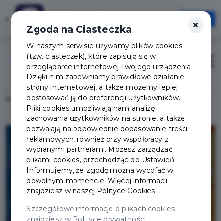
Tak Augustów
×
Otwórz
×
Szybciej, wygodniej, zawsze pod ręką
Zgoda na Ciasteczka
W naszym serwisie używamy plików cookies
(tzw. ciasteczek), które zapisują się w
Zaloguj
Otwór
przeglądarce internetowej Twojego urządzenia.
Dzięki nim zapewniamy prawidłowe działanie
strony internetowej, a także możemy lepiej
dostosować ją do preferencji użytkowników.
Home
Lista aktualności
Jedno konto - cała rodzina
Pliki cookies umożliwiają nam analizę
zachowania użytkowników na stronie, a także
pozwalają na odpowiednie dopasowanie treści
reklamowych, również przy współpracy z
wybranymi partnerami. Możesz zarządzać
plikami cookies, przechodząc do Ustawień.
Informujemy, że zgodę można wycofać w
dowolnym momencie. Więcej informacji
znajdziesz w naszej
Polityce Cookies
Szczegółowe informacje o plikach cookies
znajdziesz w Polityce prywatności