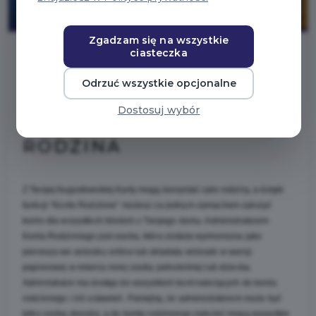
Zgadzam się na wszystkie
ciasteczka
2025-11-29
Odrzuć wszystkie opcjonalne
Dostosuj wybór
JEDNO KONTO - CAŁA
RODZINA
Z Twojej Augustowskiej Karty mogą korzystać całe rodziny, a dzięki 
funkcji “Konto Rodzinne” możesz za jednym zamachem założyć 
konto dla wszystkich bliskich z Twojego domu. Administratorem 
Konta Rodzinnego jest osoba, która została wymieniona jako 
pierwsza we wniosku online lub składała wniosek w wersji 
papierowej w imieniu innej osoby pełnoletniej lub dziecka. 
Administrator ma dostęp do wszystkich kont należących do konta 
rodzinnego i ich ustawień. Pamiętaj, że administratorem może być 
tylko osoba dorosła, a do konta rodzinnego należeć mogą wszystkie 