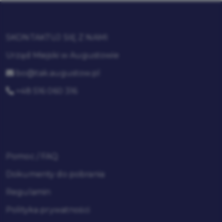
SKONTAKTUJ SIĘ Z NAMI
Urząd Miejski w Augustowie
bo@tak.augustow.pl
+48 516 060 316
Pomoc / FAQ
Dokumenty do pobrania
Regulamin
Polityka prywatności