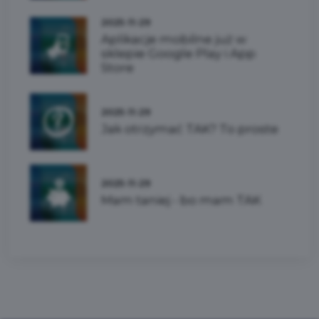
2025-11-29
Aplikacje mobilne już w
sklepie Google Play i App
Store
2025-11-29
Jak otrzymać TAK? To proste
2025-11-29
Mam taniej - bo mam TAK