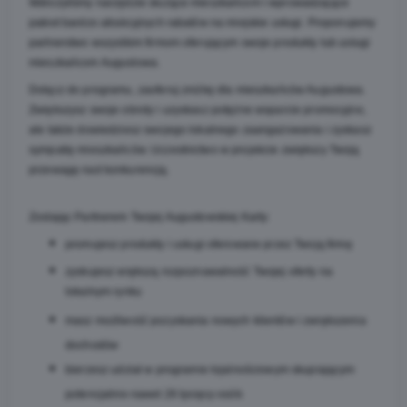
Wdrożyliśmy narzędzie służące mieszkańcom i wprowadzające 
pakiet bardzo atrakcyjnych rabatów na miejskie usługi. Proponujemy 
partnerstwo wszystkim firmom oferującym swoje produkty lub usługi 
mieszkańcom Augustowa.
Dołącz do programu, zaoferuj zniżkę dla mieszkańców Augustowa. 
Zwiększysz swoje obroty i uzyskasz potężne wsparcie promocyjne, 
ale także dowiedziesz swojego lokalnego zaangażowania i zyskasz 
sympatię mieszkańców. Uczestnictwo w projekcie zwiększy Twoją 
przewagę nad konkurencją.
Zostając Partnerem Twojej Augustowskiej Karty:
promujesz produkty i usługi oferowane przez Twoją firmę
zyskujesz większą rozpoznawalność Twojej oferty na 
lokalnym rynku
masz możliwość pozyskania nowych klientów i zwiększenia 
dochodów
bierzesz udział w programie lojalnościowym skupiającym 
potencjalnie nawet 26 tysięcy osób