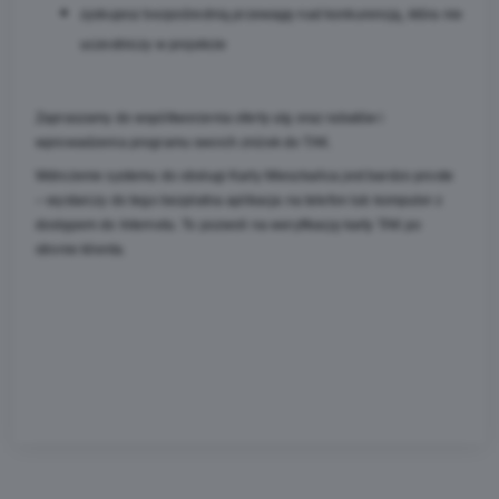
zyskujesz bezpośrednią przewagę nad konkurencją, która nie 
uczestniczy w projekcie
Zapraszamy do współtworzenia oferty ulg oraz rabatów i 
wprowadzenia programu swoich zniżek do TAK.
Wdrożenie systemu do obsługi Karty Mieszkańca jest bardzo proste 
– wystarczy do tego bezpłatna aplikacja na telefon lub komputer z 
dostępem do Internetu. To pozwoli na weryfikację karty TAK po 
stronie klienta.