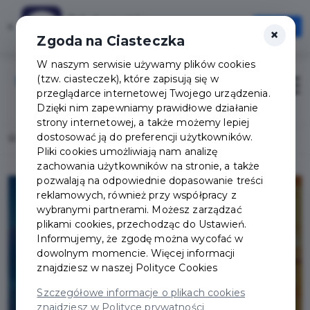
Tak Augustów
×
Otwórz
×
Szybciej, wygodniej, zawsze pod ręką
Zgoda na Ciasteczka
W naszym serwisie używamy plików cookies
(tzw. ciasteczek), które zapisują się w
Zaloguj
Otwór
przeglądarce internetowej Twojego urządzenia.
Dzięki nim zapewniamy prawidłowe działanie
strony internetowej, a także możemy lepiej
dostosować ją do preferencji użytkowników.
Home
Lista aktualności
Prowadzisz firmę? Zostań partnerem
Pliki cookies umożliwiają nam analizę
zachowania użytkowników na stronie, a także
pozwalają na odpowiednie dopasowanie treści
reklamowych, również przy współpracy z
wybranymi partnerami. Możesz zarządzać
plikami cookies, przechodząc do Ustawień.
Informujemy, że zgodę można wycofać w
dowolnym momencie. Więcej informacji
znajdziesz w naszej
Polityce Cookies
Szczegółowe informacje o plikach cookies
znajdziesz w Polityce prywatności