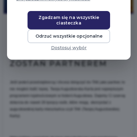
Zgadzam się na wszystkie
ciasteczka
2025-11-29
Odrzuć wszystkie opcjonalne
Dostosuj wybór
PROWADZISZ FIRMĘ?
ZOSTAŃ PARTNEREM
Jeśli jesteś przedsiębiorcą i chcesz dołączyć do TAK jako partner, to 
nie mogłeś trafić lepiej. Twoja Augustowska Karta jest największym 
programem lojalnościowym w historii Augustowa. Dajemy Ci szansę 
dotarcia do nawet 26 tysięcy osób, które mogą  skorzystać z 
augustowskiej karty mieszkańca czyli TAK (Twojej Augustowskiej 
Karty).