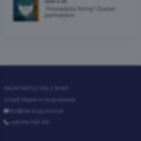
2025-11-29
Prowadzisz firmę? Zostań
partnerem
SKONTAKTUJ SIĘ Z NAMI
Urząd Miejski w Augustowie
bo@tak.augustow.pl
+48 516 060 316