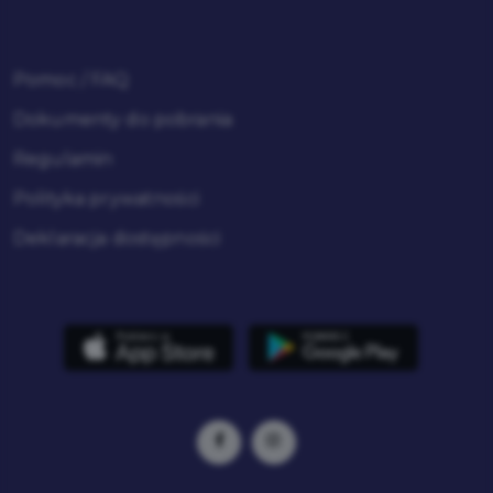
Pomoc / FAQ
Dokumenty do pobrania
Regulamin
Polityka prywatności
Deklaracja dostępności