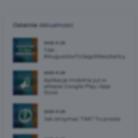
Ostatnie
Aktualności
2025-11-29
TAK -
#AugustówToJegoMieszkańcy
2025-11-29
Aplikacje mobilne już w
sklepie Google Play i App
Store
2025-11-29
Jak otrzymać TAK? To proste