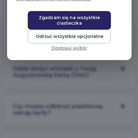
Pytania ogólne
Zgadzam się na wszystkie
ciasteczka
Do czego uprawnia Twoja
Odrzuć wszystkie opcjonalne
Augustowska Karta?
Dostosuj wybór
Gdzie złożyć wniosek o Twoją
Augustowską Kartę (TAK)?
Czy muszę odbierać plastikową
wersję karty?