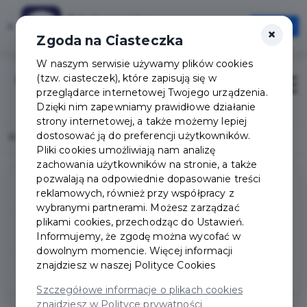
Tak Augustów
×
Otwórz
×
Szybciej, wygodniej, zawsze pod ręką
Zgoda na Ciasteczka
W naszym serwisie używamy plików cookies
(tzw. ciasteczek), które zapisują się w
Zaloguj
Otwór
przeglądarce internetowej Twojego urządzenia.
Dzięki nim zapewniamy prawidłowe działanie
strony internetowej, a także możemy lepiej
dostosować ją do preferencji użytkowników.
Home
Popularne pytania
Pliki cookies umożliwiają nam analizę
zachowania użytkowników na stronie, a także
pozwalają na odpowiednie dopasowanie treści
reklamowych, również przy współpracy z
Pytania ogólne
wybranymi partnerami. Możesz zarządzać
plikami cookies, przechodząc do Ustawień.
Konto Rodzinne
Informujemy, że zgodę można wycofać w
dowolnym momencie. Więcej informacji
znajdziesz w naszej
Polityce Cookies
Aplikacja Mobilna
Szczegółowe informacje o plikach cookies
znajdziesz w Polityce prywatności