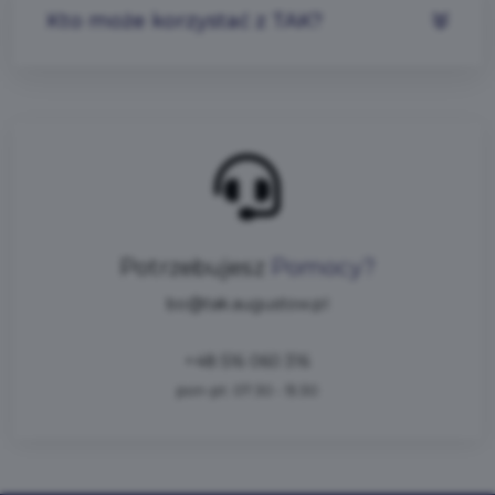
Kto może korzystać z TAK?
Potrzebujesz
Pomocy?
bo@tak.augustow.pl
+48 516 060 316
pon-pt: 07:30 - 15:30