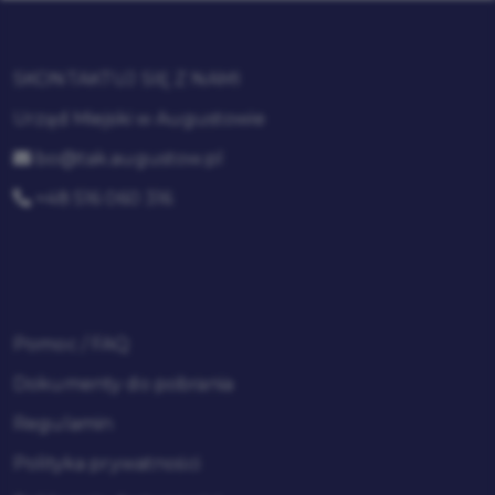
SKONTAKTUJ SIĘ Z NAMI
Urząd Miejski w Augustowie
bo@tak.augustow.pl
+48 516 060 316
Pomoc / FAQ
Dokumenty do pobrania
Regulamin
Polityka prywatności