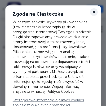
Tak Augustów
×
Otwórz
×
Szybciej, wygodniej, zawsze pod ręką
Zgoda na Ciasteczka
W naszym serwisie używamy plików cookies
(tzw. ciasteczek), które zapisują się w
Zaloguj
Otwór
przeglądarce internetowej Twojego urządzenia.
Dzięki nim zapewniamy prawidłowe działanie
strony internetowej, a także możemy lepiej
dostosować ją do preferencji użytkowników.
Home
Regulamin
Pliki cookies umożliwiają nam analizę
zachowania użytkowników na stronie, a także
pozwalają na odpowiednie dopasowanie treści
reklamowych, również przy współpracy z
wybranymi partnerami. Możesz zarządzać
Regulamin Programu pn. „Twoja
plikami cookies, przechodząc do Ustawień.
Augustowska Karta”
Informujemy, że zgodę można wycofać w
§1. DEFINICJE
dowolnym momencie. Więcej informacji
Program TAK – element polityki społecznej
znajdziesz w naszej
Polityce Cookies
Gminy Miasta Augustów mający na celu
Szczegółowe informacje o plikach cookies
stworzenie narzędzia do poprawy
znajdziesz w Polityce prywatności