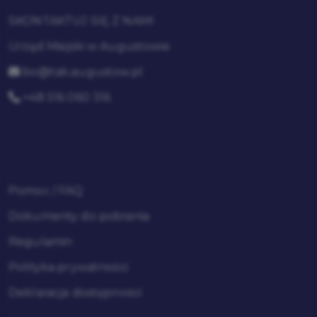
SKONTAKTUJ SIĘ Z NAMI
Urząd Miejski w Augustowie
bo@tak.augustow.pl
+48 516 060 316
Pomoc / FAQ
Dokumenty do pobrania
Regulamin
Polityka prywatności
Deklaracja dostępności