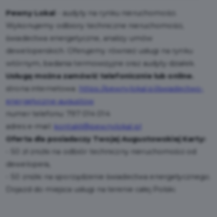
Pewny Lokal
- audyty na rynku nieruchomości.
Wykonujemy odbiory techniczne nieruchomości,
świadectwa energetyczne, analizy umów
deweloperskich. Oferujemy również usługi na rynku
wtórnym, badania termowizyjne oraz audyty działek.
Usługę można zamówić telefonicznie lub online.
strona internetowa:
https://pewnylokal.pl/swiadectwo-
energetyczne-augustow
numer telefonu: 797 014 014
adres e-mail:
kontakt@pewnylokal.pl
Oferta dla posiadaczy Twojej Augustowskiej Karty:
- 50 zł zniżki na odbiór techniczny nieruchomości od
dewelopera,
- 50 zniżki na sporządzenie świadectwa energetycznego.
Dojazd do miejsca usługi na terenie całej Polski.