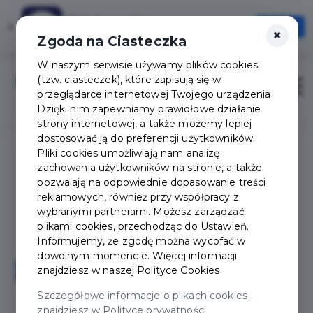
Tak Augustów
×
Otwórz
×
Szybciej, wygodniej, zawsze pod ręką
Zgoda na Ciasteczka
W naszym serwisie używamy plików cookies
(tzw. ciasteczek), które zapisują się w
Zaloguj
Otwór
przeglądarce internetowej Twojego urządzenia.
Dzięki nim zapewniamy prawidłowe działanie
strony internetowej, a także możemy lepiej
dostosować ją do preferencji użytkowników.
Pliki cookies umożliwiają nam analizę
zachowania użytkowników na stronie, a także
pozwalają na odpowiednie dopasowanie treści
reklamowych, również przy współpracy z
wybranymi partnerami. Możesz zarządzać
plikami cookies, przechodząc do Ustawień.
Informujemy, że zgodę można wycofać w
dowolnym momencie. Więcej informacji
znajdziesz w naszej
Polityce Cookies
Szczegółowe informacje o plikach cookies
znajdziesz w Polityce prywatności