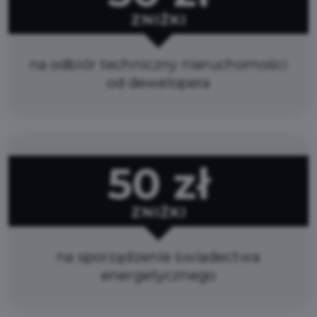
ZNIŻKI
na odbiór techniczny nieruchomości
od dewelopera
50 zł
ZNIŻKI
na sporządzenie świadectwa
energetycznego