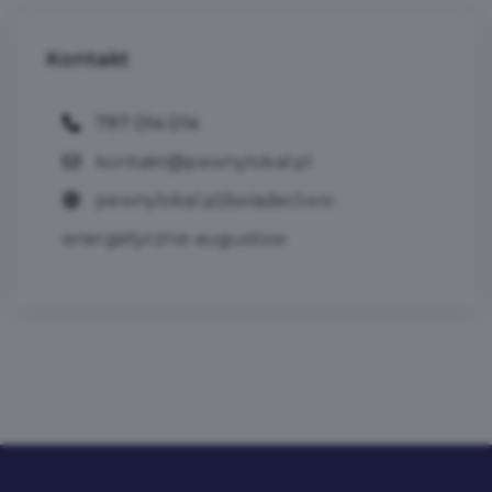
Kontakt
797 014 014
kontakt@pewnylokal.pl
pewnylokal.pl/swiadectwo-
energetyczne-augustow