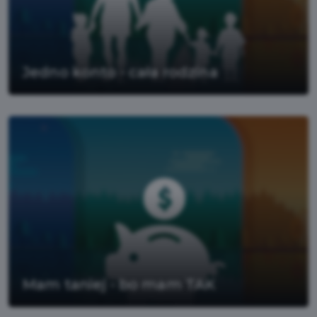
Jedno konto - cała rodzina
Mam taniej - bo mam TAK