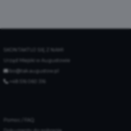
SKONTAKTUJ SIĘ Z NAMI
Urząd Miejski w Augustowie
bo@tak.augustow.pl
+48 516 060 316
Pomoc / FAQ
Dokumenty do pobrania