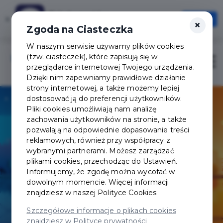
Tak Augustów
×
Otwórz
×
Szybciej, wygodniej, zawsze pod ręką
Zgoda na Ciasteczka
W naszym serwisie używamy plików cookies
(tzw. ciasteczek), które zapisują się w
Zaloguj
Otwór
przeglądarce internetowej Twojego urządzenia.
Dzięki nim zapewniamy prawidłowe działanie
strony internetowej, a także możemy lepiej
dostosować ją do preferencji użytkowników.
Pliki cookies umożliwiają nam analizę
zachowania użytkowników na stronie, a także
pozwalają na odpowiednie dopasowanie treści
reklamowych, również przy współpracy z
wybranymi partnerami. Możesz zarządzać
plikami cookies, przechodząc do Ustawień.
Informujemy, że zgodę można wycofać w
dowolnym momencie. Więcej informacji
znajdziesz w naszej
Polityce Cookies
Szczegółowe informacje o plikach cookies
znajdziesz w Polityce prywatności