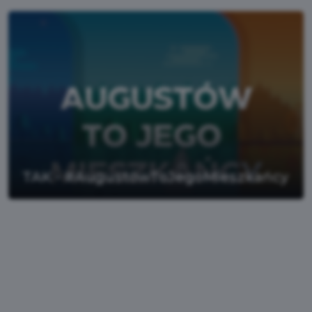
TAK - #AugustówToJegoMieszkańcy