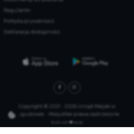
Regulamin
Polityka prywatności
Deklaracja dostępności
Copyright © 2021 - 2026 Urząd Miejski w
Augustowie - Wszystkie prawa zastrzeżone
Build with
by qb